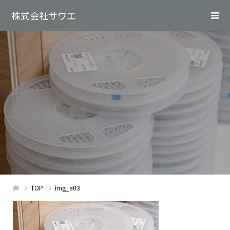
株式会社サワエ
TOP
img_a03