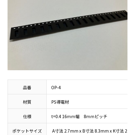
品番
OP-4
材質
PS導電材
仕様
t=0.4 16ｍｍ幅 8ｍｍピッチ
ポケットサイズ
A寸法 2.7mm x B寸法 8.3mm x K寸法 2.6