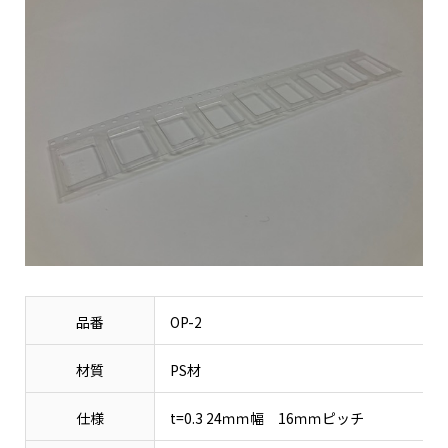
品番
OP-2
材質
PS材
仕様
t=0.3 24ｍｍ幅 16ｍｍピッチ