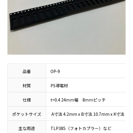
品番
OP-9
材質
PS導電材
仕様
t=0.4 24ｍｍ幅 8ｍｍピッチ
ポケットサイズ
A寸法 4.2mm x B寸法 10.7mm x K寸法 2.
主な用途
TLP385（フォトカプラー）など