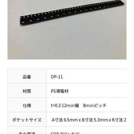
品番
OP-11
材質
PS導電材
仕様
t=0.3 12ｍｍ幅 8ｍｍピッチ
ポケットサイズ
A寸法 6.5mm x B寸法 5.3mm x K寸法 2.1
主な用途
SOP-8ピンなど